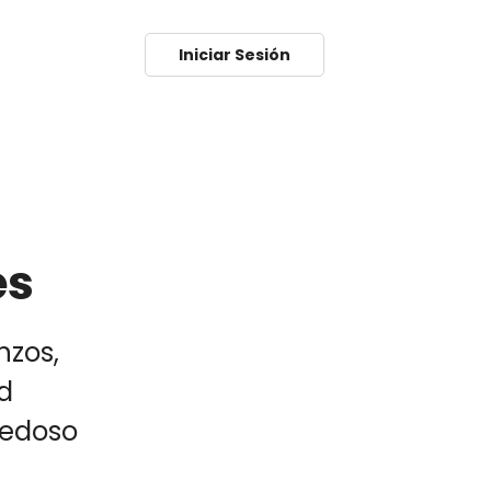
Iniciar Sesión
es
nzos,
d
vedoso