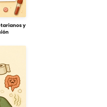
etarianos y
sión