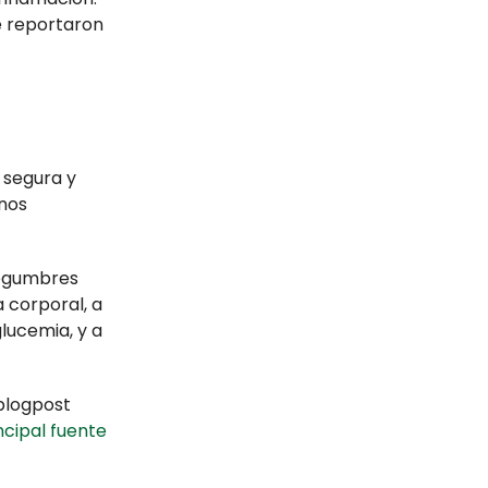
e reportaron
 segura y
 nos
legumbres
 corporal, a
glucemia, y a
 blogpost
ncipal fuente