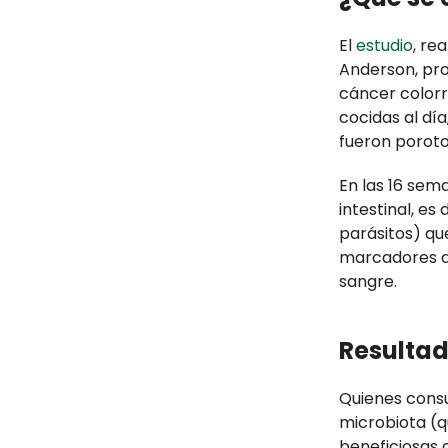
El
estudio
, re
Anderson, pro
cáncer colorr
cocidas al día
fueron porot
En las 16 sem
intestinal, es
parásitos) qu
marcadores de
sangre.
Resulta
Quienes consu
microbiota (q
beneficiosas