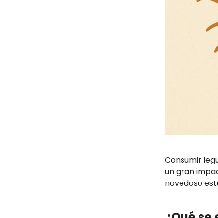
Consumir legu
un gran impac
novedoso est
¿Qué se 