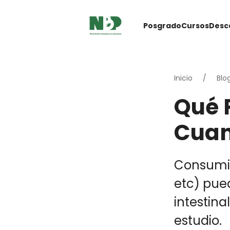
Posgrado
Cursos
Desc
Inicio
Blo
Qué P
Cuan
Consumir
etc) pue
intestina
estudio.