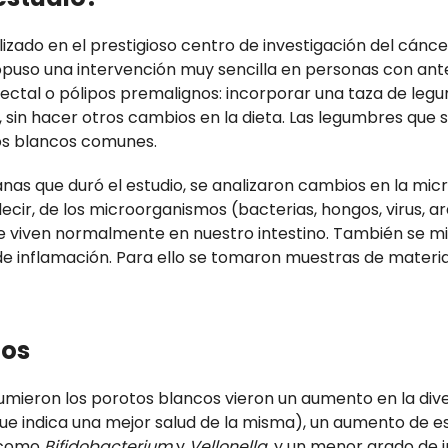
alizado en el prestigioso centro de investigación del cánc
puso una intervención muy sencilla en personas con an
ectal o pólipos premalignos: incorporar una taza de leg
, sin hacer otros cambios en la dieta. Las legumbres que s
os blancos comunes.
anas que duró el estudio, se analizaron cambios en la mic
 decir, de los microorganismos (bacterias, hongos, virus, a
e viven normalmente en nuestro intestino. También se m
 inflamación. Para ello se tomaron muestras de materia
dos
mieron los porotos blancos vieron un aumento en la dive
ue indica una mejor salud de la misma), un aumento de e
 como
Bifidobacterium
y
Vellonella
, y un menor grado de 