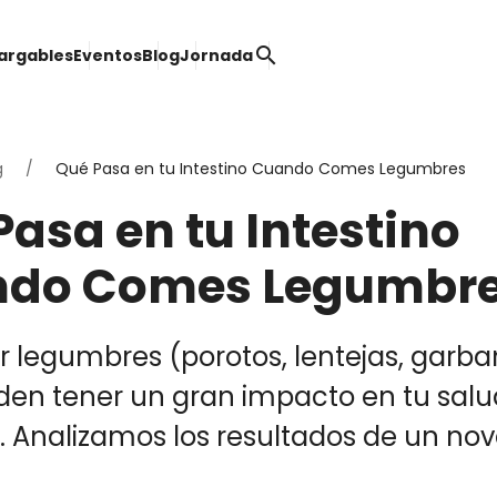
search
argables
Eventos
Blog
Jornada
g
Qué Pasa en tu Intestino Cuando Comes Legumbres
asa en tu Intestino
do Comes Legumbr
 legumbres (porotos, lentejas, garba
den tener un gran impacto en tu salu
l. Analizamos los resultados de un no