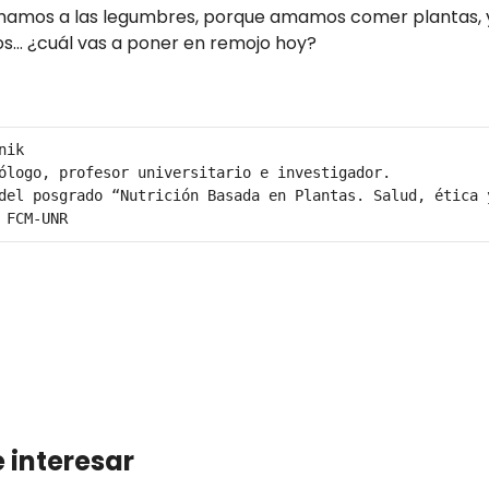
amos a las legumbres, porque amamos comer plantas, y 
 vos… ¿cuál vas a poner en remojo hoy?
ik

ólogo, profesor universitario e investigador. 

del posgrado “Nutrición Basada en Plantas. Salud, ética y
 FCM-UNR
 interesar