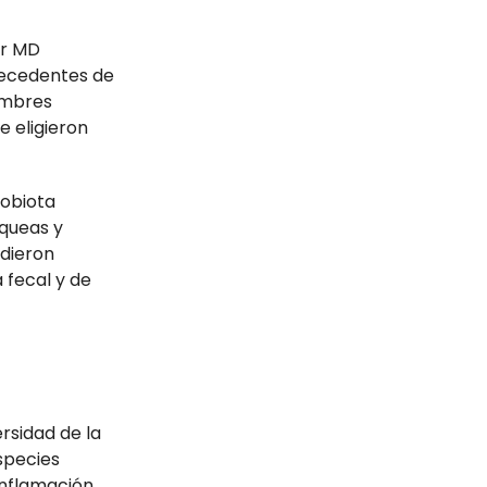
er MD
tecedentes de
umbres
e eligieron
robiota
rqueas y
idieron
 fecal y de
rsidad de la
species
inflamación.