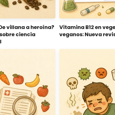
De villana a heroína?
Vitamina B12 en veg
sobre ciencia
veganos: Nueva revi
l