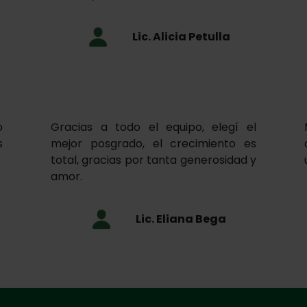
Lic. Alicia Petulla
o
Gracias a todo el equipo, elegí el
s
mejor posgrado, el crecimiento es
total, gracias por tanta generosidad y
amor.
Lic. Eliana Bega