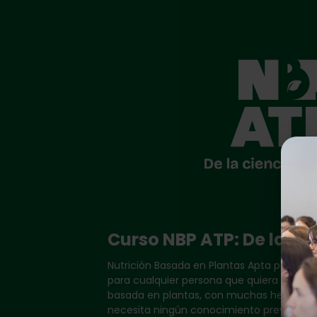
Curso NBP ATP: De la ci
Nutrición Basada en Plantas Apta para Todo
para cualquier persona que quiera iniciar
basada en plantas, con muchas herramien
necesita ningún conocimiento previo!