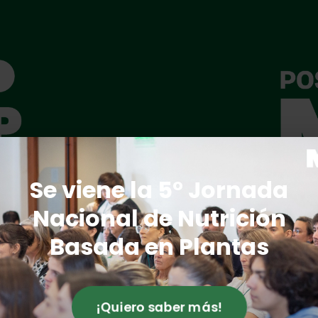
Se viene la 5° Jornada
Nacional de Nutrición
encia a la mesa
Curso de posgra
Basada en Plantas
 Público. El curso definitivo
Formación para profesionales
 o mejorar una alimentación
Certificada por la Facultad 
tas prácticas ¡No se
de Rosario.
¡Quiero saber más!